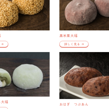
福
黒米栗大福
詳しく見る
ム大福
おはぎ つぶあん