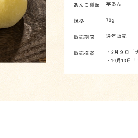
芋あん
あんこ種類
70g
規格
通年販売
販売期間
・2月９日「
販売提案
・10月13日