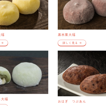
大福
黒米栗大福
詳しく見る
ム大福
おはぎ つぶあん