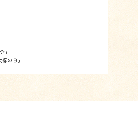
節分」
大福の日」