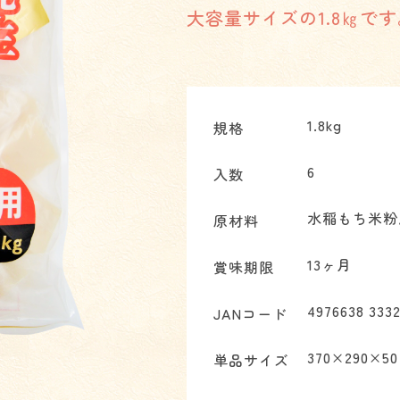
大容量サイズの1.8㎏です
1.8kg
規格
6
入数
水稲もち米粉
原材料
13ヶ月
賞味期限
4976638 333
JANコード
370×290×50
単品サイズ