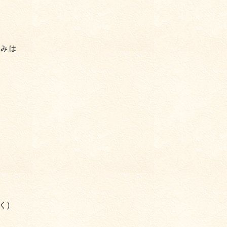
込みは
く)