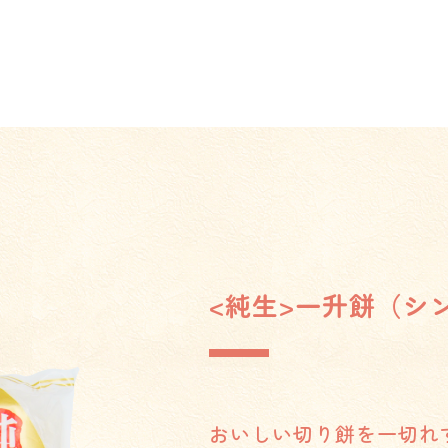
<純生>一升餅（シン
おいしい切り餅を一切れ