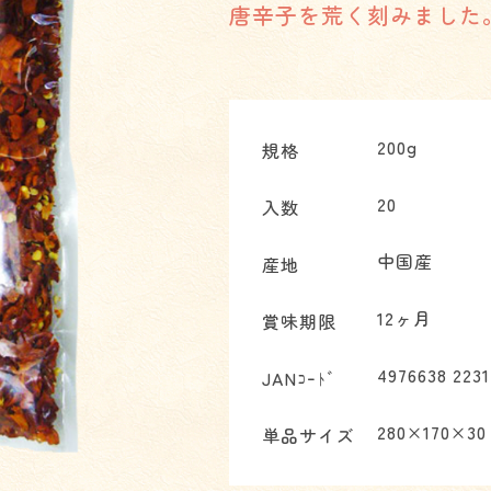
唐辛子を荒く刻みました
200g
規格
20
入数
中国産
産地
12ヶ月
賞味期限
4976638 2231
JANｺｰﾄﾞ
280×170×30
単品サイズ