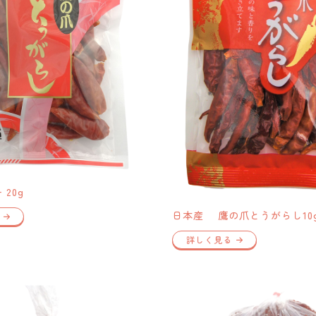
20g
日本産 鷹の爪とうがらし10
詳しく見る